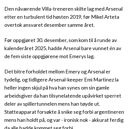
Den nåværende Villa-treneren skilte lag med Arsenal
etter en turbulent tid høsten 2019, før Mikel Arteta
overtok ansvaret desember samme året.
Før oppgjøret 30. desember, som kom til å runde av
kalenderåret 2025, hadde Arsenal bare vunnet én av
de fem siste oppgjørene mot Emerys lag.
Det bitre forholdet mellom Emery og Arsenal er
tydelig, og tidligere Arsenal-keeper Emi Martinez la
heller ingen skjul på hva han synes om sin gamle
arbeidsgiver da han tilsynelatende upåvirket sperret
deler av spillertunnelen mens han tøyde ut.
Støtteapparat forsøkte å snike seg forbi argentineren
mens han holdt på, og var - ironisk nok - akkurat ferdig
da alle hadde kommet seg forbi.