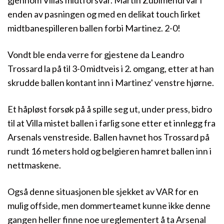
gjennom Villas midtforsvar. Martin Zubimendi var i
enden av pasningen og med en delikat touch lirket
midtbanespilleren ballen forbi Martinez. 2-0!
Vondt ble enda verre for gjestene da Leandro
Trossard la på til 3-0 midtveis i 2. omgang, etter at han
skrudde ballen kontant inn i Martinez' venstre hjørne.
Et håpløst forsøk på å spille seg ut, under press, bidro
til at Villa mistet ballen i farlig sone etter et innlegg fra
Arsenals venstreside. Ballen havnet hos Trossard på
rundt 16 meters hold og belgieren hamret ballen inn i
nettmaskene.
Også denne situasjonen ble sjekket av VAR for en
mulig offside, men dommerteamet kunne ikke denne
gangen heller finne noe ureglementert å ta Arsenal