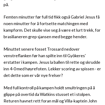
på.
Femten minutter før full tid fikk også Gabriel Jesus få
noen minutter for å fortsette matchingen med
kampform. Det skulle vise seg å være et lurt trekk, for
brasilianeren grep sjansen med begge hender.
Minuttet senere fosset Trossard nedover
venstreflanken før han spilte inn til Gyökeres'
erstatter i kampen. Jesus la ballen til rette og skrudde
inn 4-0 med høyrefoten. Lekker scoring av spissen - er
det dette som er vår nye frelser?
Med full kontroll på kampen holdt smultringen på å
glippe på overtid da Watkins stusset et i stolpen.
Returen havnet rett foran mål og Villa-kaptein John