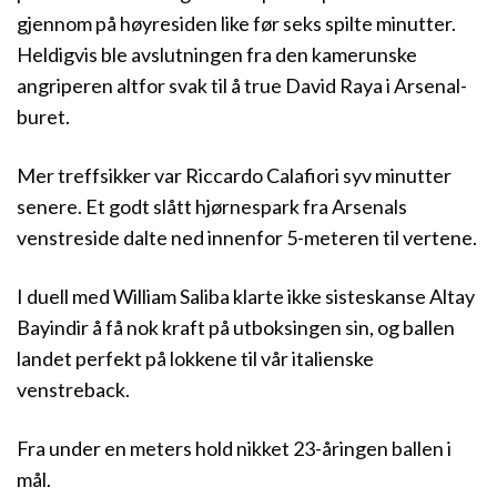
gjennom på høyresiden like før seks spilte minutter.
Heldigvis ble avslutningen fra den kamerunske
angriperen altfor svak til å true David Raya i Arsenal-
buret.
Mer treffsikker var Riccardo Calafiori syv minutter
senere. Et godt slått hjørnespark fra Arsenals
venstreside dalte ned innenfor 5-meteren til vertene.
I duell med William Saliba klarte ikke sisteskanse Altay
Bayindir å få nok kraft på utboksingen sin, og ballen
landet perfekt på lokkene til vår italienske
venstreback.
Fra under en meters hold nikket 23-åringen ballen i
mål.