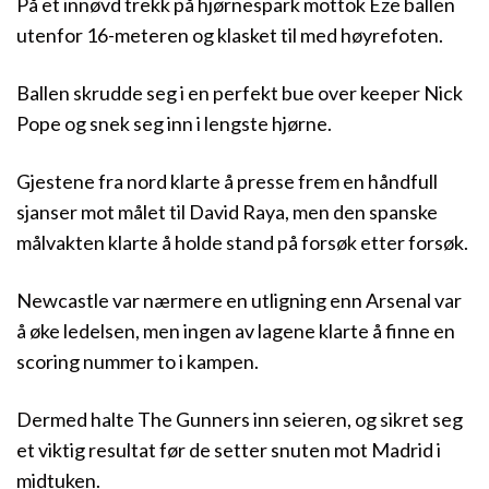
På et innøvd trekk på hjørnespark mottok Eze ballen
utenfor 16-meteren og klasket til med høyrefoten.
Ballen skrudde seg i en perfekt bue over keeper Nick
Pope og snek seg inn i lengste hjørne.
Gjestene fra nord klarte å presse frem en håndfull
sjanser mot målet til David Raya, men den spanske
målvakten klarte å holde stand på forsøk etter forsøk.
Newcastle var nærmere en utligning enn Arsenal var
å øke ledelsen, men ingen av lagene klarte å finne en
scoring nummer to i kampen.
Dermed halte The Gunners inn seieren, og sikret seg
et viktig resultat før de setter snuten mot Madrid i
midtuken.